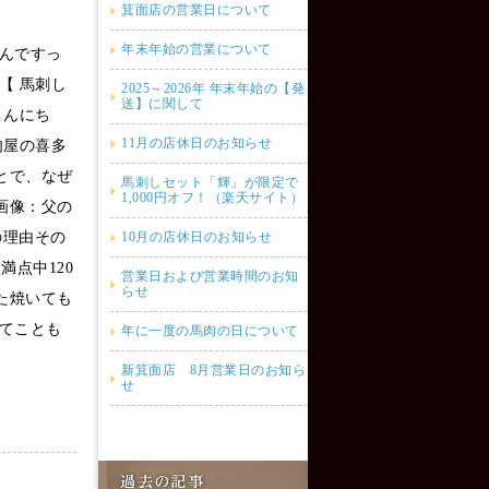
箕面店の営業日について
年末年始の営業について
んですっ
【 馬刺し
2025～2026年 年末年始の【発
送】に関して
こんにち
11月の店休日のお知らせ
肉屋の喜多
とで、なぜ
馬刺しセット「輝」が限定で
1,000円オフ！（楽天サイト）
画像：父の
の理由その
10月の店休日のお知らせ
満点中120
営業日および営業時間のお知
らせ
た焼いても
てことも
年に一度の馬肉の日について
新箕面店 8月営業日のお知ら
せ