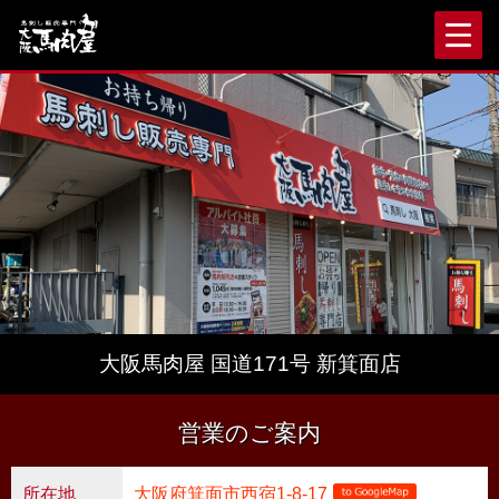
大阪馬肉屋 国道171号 新箕面店
営業のご案内
所在地
大阪府箕面市西宿1-8-17